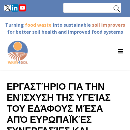
Skip
Search
to
main
Turning
food waste
into sustainable
soil improvers
content
for better soil health and improved food systems
ΕΡΓΑΣΤΉΡΙΟ ΓΙΑ ΤΗΝ
ΕΝΊΣΧΥΣΗ ΤΗΣ ΥΓΕΊΑΣ
ΤΟΥ ΕΔΆΦΟΥΣ ΜΈΣΑ
ΑΠΌ ΕΥΡΩΠΑΪΚΈΣ