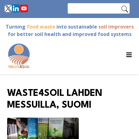
Skip
Search
to
main
Turning
food waste
into sustainable
soil improvers
content
for better soil health and improved food systems
WASTE4SOIL LAHDEN
MESSUILLA, SUOMI