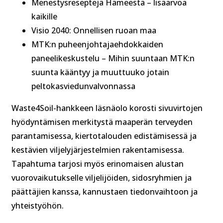
Menestysreseptejä Hämeestä – lisäarvoa
kaikille
Visio 2040: Onnellisen ruoan maa
MTK:n puheenjohtajaehdokkaiden
paneelikeskustelu – Mihin suuntaan MTK:n
suunta kääntyy ja muuttuuko jotain
peltokasviedunvalvonnassa
Waste4Soil-hankkeen läsnäolo korosti sivuvirtojen
hyödyntämisen merkitystä maaperän terveyden
parantamisessa, kiertotalouden edistämisessä ja
kestävien viljelyjärjestelmien rakentamisessa.
Tapahtuma tarjosi myös erinomaisen alustan
vuorovaikutukselle viljelijöiden, sidosryhmien ja
päättäjien kanssa, kannustaen tiedonvaihtoon ja
yhteistyöhön.