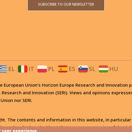
SUBSCRIBE TO OUR NEWSLETTER
EL
IT
PL
ES
SL
HU
 the European Union’s Horizon Europe Research and Innovati
, Research and Innovation (SERI). Views and opinions expresse
 Union nor SERI.
ht. The contents and information in this website, in particular
, used or disclosed without the express permission of the righ
r user experience