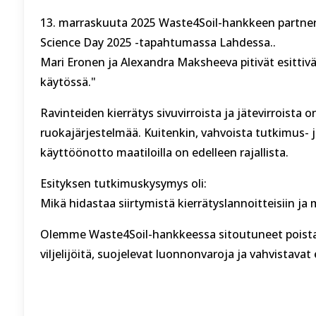
13. marraskuuta 2025 Waste4Soil-hankkeen partner
Science Day 2025 -tapahtumassa Lahdessa..
Mari Eronen ja Alexandra Maksheeva pitivät esittiv
käytössä."
Ravinteiden kierrätys sivuvirroista ja jätevirroista 
ruokajärjestelmää. Kuitenkin, vahvoista tutkimus- 
käyttöönotto maatiloilla on edelleen rajallista.
Esityksen tutkimuskysymys oli:
Mikä hidastaa siirtymistä kierrätyslannoitteisiin j
Olemme Waste4Soil-hankkeessa sitoutuneet poistam
viljelijöitä, suojelevat luonnonvaroja ja vahvistav