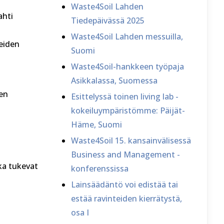
Waste4Soil Lahden
ahti
Tiedepäivässä 2025
Waste4Soil Lahden messuilla,
teiden
Suomi
Waste4Soil-hankkeen työpaja
Asikkalassa, Suomessa
den
Esittelyssä toinen living lab -
kokeiluympäristömme: Päijät-
Häme, Suomi
Waste4Soil 15. kansainvälisessä
Business and Management -
ka tukevat
konferenssissa
Lainsäädäntö voi edistää tai
estää ravinteiden kierrätystä,
osa I