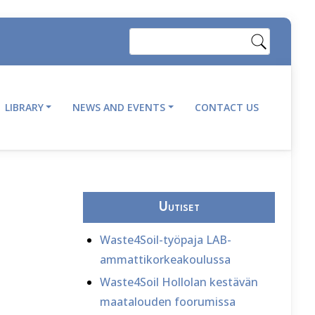
Search
LIBRARY
NEWS AND EVENTS
CONTACT US
Uutiset
Waste4Soil-työpaja LAB-
ammattikorkeakoulussa
Waste4Soil Hollolan kestävän
maatalouden foorumissa