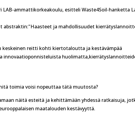
i LAB-ammattikorkeakoulu, esitteli Waste4Soil-hanketta L
ät abstraktin:"Haasteet ja mahdollisuudet kierrätyslannoit
on keskeinen reitti kohti kiertotaloutta ja kestävämpää
ja innovaatioponnisteluista huolimatta,kierrätyslannoittei
a mitä toimia voisi nopeuttaa tätä muutosta?
aan näitä esteitä ja kehittämään yhdessä ratkaisuja, jot
at eurooppalaisen maatalouden kestävyyttä.