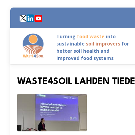
Skip
to
main
content
Turning
food waste
into
sustainable
soil improvers
for
better soil health and
improved food systems
WASTE4SOIL LAHDEN TIED