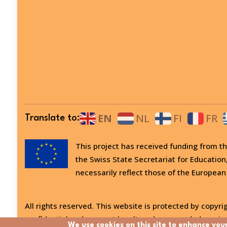
EN
NL
FI
FR
Translate to:
This project has received funding from
the Swiss State Secretariat for Education
necessarily reflect those of the European
All rights reserved. This website is protected by copyrig
confidential and may not be altered or amended, copied
We use cookies on this site to enhance you